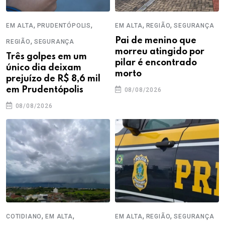
,
,
,
,
EM ALTA
PRUDENTÓPOLIS
EM ALTA
REGIÃO
SEGURANÇA
,
Pai de menino que
REGIÃO
SEGURANÇA
morreu atingido por
Três golpes em um
pilar é encontrado
único dia deixam
morto
prejuízo de R$ 8,6 mil
em Prudentópolis
08/08/2026
08/08/2026
,
,
,
,
COTIDIANO
EM ALTA
EM ALTA
REGIÃO
SEGURANÇA