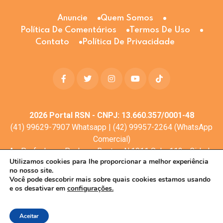
Anuncie
Quem Somos
Política De Comentários
Termos De Uso
Contato
Política De Privacidade
2026
Portal RSN - CNPJ: 13.660.357/0001-48
(41) 99629-7907 Whatsapp | (42) 99957-2264 (WhatsApp
Comercial)
Av. Profa. Laura Pacheco Bastos N:1011 Sala: 112 - Cidade
Utilizamos cookies para lhe proporcionar a melhor experiência
dos Lagos, Guarapuava - PR, 85053-525
no nosso site.
© Todos os direitos reservados
Você pode descobrir mais sobre quais cookies estamos usando
e os desativar em
configurações.
Desenvolvimento web:
Mova Digital
Aceitar