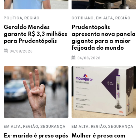
,
,
,
POLÍTICA
REGIÃO
COTIDIANO
EM ALTA
REGIÃO
Geraldo Mendes
Prudentópolis
garante R$ 3,3 milhões
apresenta nova panela
para Prudentópolis
gigante para a maior
feijoada do mundo
04/08/2026
04/08/2026
,
,
,
,
EM ALTA
REGIÃO
SEGURANÇA
EM ALTA
REGIÃO
SEGURANÇA
Ex-marido é preso após
Mulher é presa com