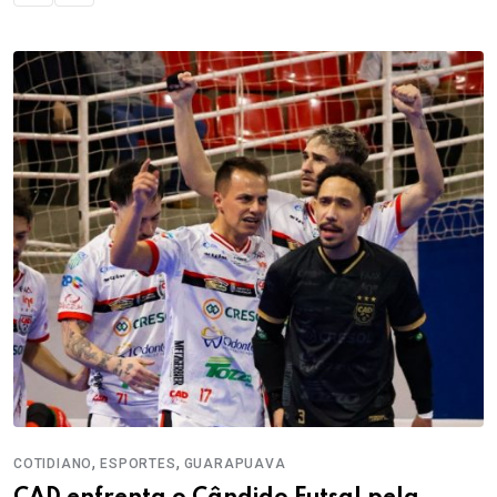
,
,
COTIDIANO
ESPORTES
GUARAPUAVA