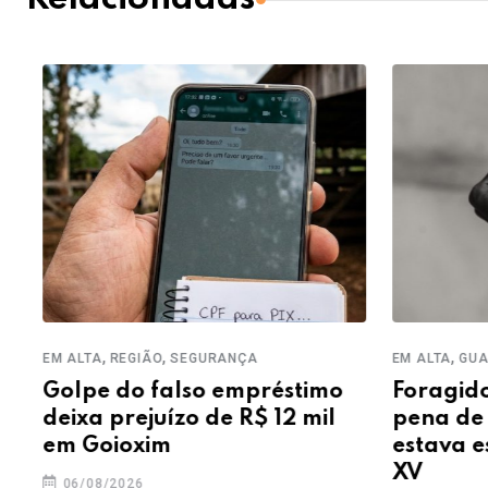
,
,
,
EM ALTA
REGIÃO
SEGURANÇA
EM ALTA
GUAR
Golpe do falso empréstimo
Foragido 
deixa prejuízo de R$ 12 mil
pena de m
em Goioxim
estava es
XV
06/08/2026