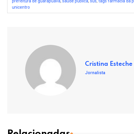
prefeitura de guarapuava
,
saúde pública
,
sus
,
tags farmácia da p
unicentro
Cristina Esteche
Jornalista
Relacionadas