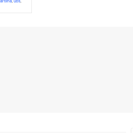
artilha
,
ubs
,