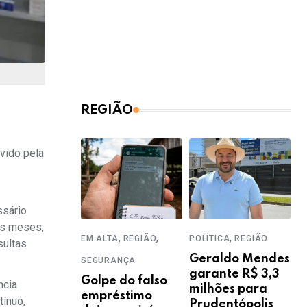
REGIÃO
vido pela
ssário
is meses,
,
,
,
EM ALTA
REGIÃO
POLÍTICA
REGIÃO
sultas
Geraldo Mendes
SEGURANÇA
garante R$ 3,3
Golpe do falso
ncia
milhões para
empréstimo
tínuo,
Prudentópolis