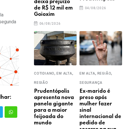
deixa prejuízo
de R$ 12 mil em
04/08/2026
Goioxim
la
 segunda
06/08/2026
,
,
,
,
COTIDIANO
EM ALTA
EM ALTA
REGIÃO
REGIÃO
SEGURANÇA
Prudentópolis
Ex-marido é
lhar:
apresenta nova
preso após
panela gigante
mulher fazer
para a maior
sinal
feijoada do
internacional de
mundo
pedido de