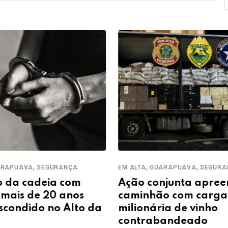
,
,
,
APUAVA
SEGURANÇA
EM ALTA
GUARAPUAVA
SEGURAN
da cadeia com
Ação conjunta apreen
ais de 20 anos
caminhão com carga
condido no Alto da
milionária de vinho
contrabandeado