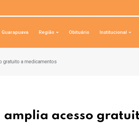
Guarapuava
Região
Obituário
Institucional
so gratuito a medicamentos
 amplia acesso gratui