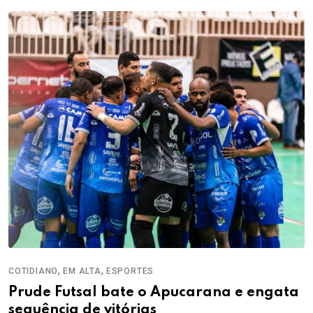
,
,
COTIDIANO
EM ALTA
ESPORTES
Prude Futsal bate o Apucarana e engata
sequência de vitórias