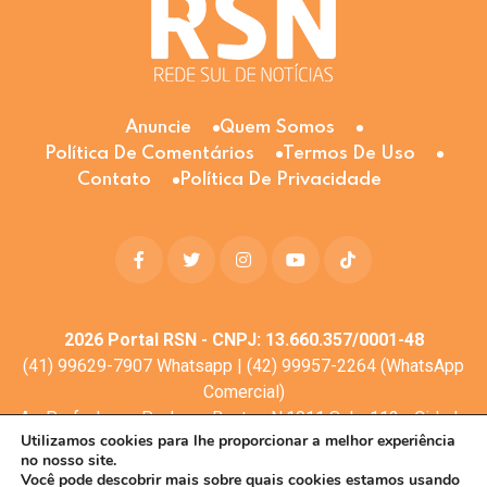
Anuncie
Quem Somos
Política De Comentários
Termos De Uso
Contato
Política De Privacidade
2026
Portal RSN - CNPJ: 13.660.357/0001-48
(41) 99629-7907 Whatsapp | (42) 99957-2264 (WhatsApp
Comercial)
Av. Profa. Laura Pacheco Bastos N:1011 Sala: 112 - Cidade
Utilizamos cookies para lhe proporcionar a melhor experiência
dos Lagos, Guarapuava - PR, 85053-525
no nosso site.
© Todos os direitos reservados
Você pode descobrir mais sobre quais cookies estamos usando