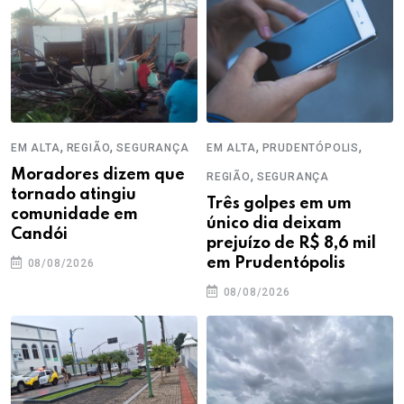
,
,
,
,
EM ALTA
REGIÃO
SEGURANÇA
EM ALTA
PRUDENTÓPOLIS
Moradores dizem que
,
REGIÃO
SEGURANÇA
tornado atingiu
Três golpes em um
comunidade em
único dia deixam
Candói
prejuízo de R$ 8,6 mil
em Prudentópolis
08/08/2026
08/08/2026