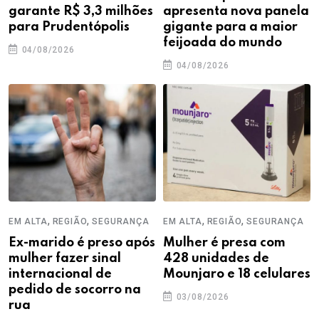
garante R$ 3,3 milhões
apresenta nova panela
para Prudentópolis
gigante para a maior
feijoada do mundo
04/08/2026
04/08/2026
,
,
,
,
EM ALTA
REGIÃO
SEGURANÇA
EM ALTA
REGIÃO
SEGURANÇA
Ex-marido é preso após
Mulher é presa com
mulher fazer sinal
428 unidades de
internacional de
Mounjaro e 18 celulares
pedido de socorro na
03/08/2026
rua