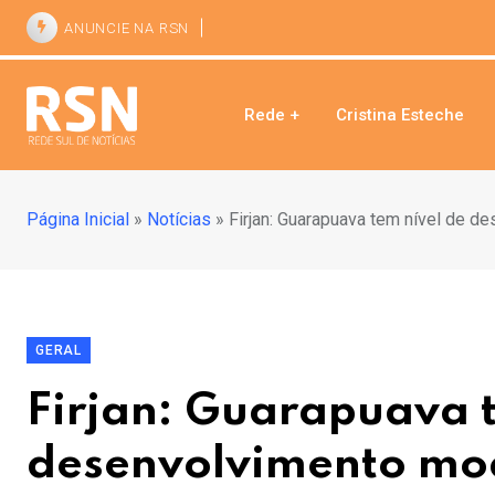
ANUNCIE NA RSN
Rede +
Cristina Esteche
Página Inicial
»
Notícias
»
Firjan: Guarapuava tem nível de 
GERAL
Firjan: Guarapuava t
desenvolvimento m