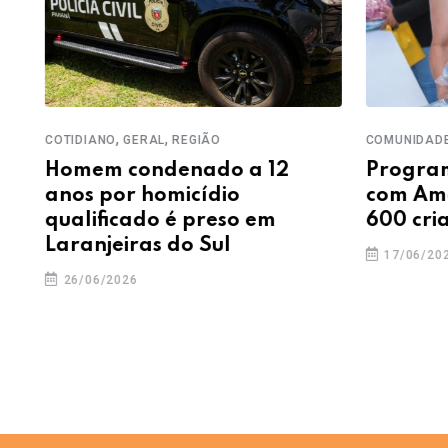
,
,
,
COTIDIANO
GERAL
REGIÃO
COMUNIDADE
C
Homem condenado a 12
Programa 
anos por homicídio
com Amor’
qualificado é preso em
600 crian
Laranjeiras do Sul
17/06/2026
26/06/2026