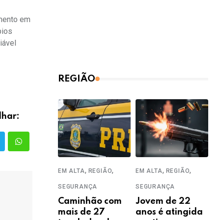
imento em
pios
iável
REGIÃO
lhar:
,
,
,
,
EM ALTA
REGIÃO
EM ALTA
REGIÃO
SEGURANÇA
SEGURANÇA
Caminhão com
Jovem de 22
mais de 27
anos é atingida