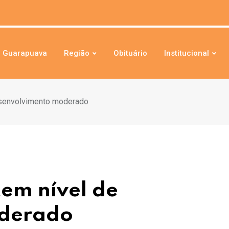
Guarapuava
Região
Obituário
Institucional
desenvolvimento moderado
em nível de
oderado