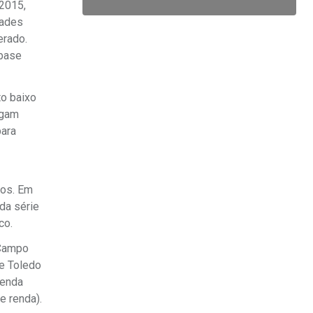
2015,
dades
erado.
 base
to baixo
igam
para
ros. Em
da série
ico.
 Campo
 e Toledo
renda
e renda).