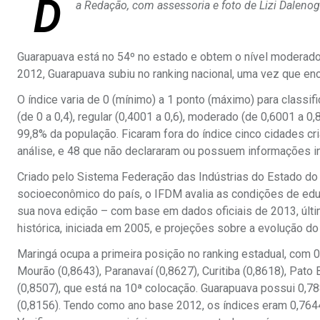
D
a Redação, com assessoria e foto de Lizi Daleno
Guarapuava está no 54º no estado e obtem o nível moderado
2012, Guarapuava subiu no ranking nacional, uma vez que en
O índice varia de 0 (mínimo) a 1 ponto (máximo) para classif
(de 0 a 0,4), regular (0,4001 a 0,6), moderado (de 0,6001 a 0
99,8% da população. Ficaram fora do índice cinco cidades c
análise, e 48 que não declararam ou possuem informações i
Criado pelo Sistema Federação das Indústrias do Estado do 
socioeconômico do país, o IFDM avalia as condições de edu
sua nova edição – com base em dados oficiais de 2013, últ
histórica, iniciada em 2005, e projeções sobre a evolução 
Maringá ocupa a primeira posição no ranking estadual, com 
Mourão (0,8643), Paranavaí (0,8627), Curitiba (0,8618), Pato 
(0,8507), que está na 10ª colocação. Guarapuava possui 0,
(0,8156). Tendo como ano base 2012, os índices eram 0,7644