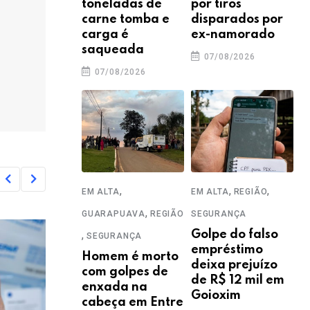
toneladas de
por tiros
carne tomba e
disparados por
carga é
ex-namorado
saqueada
07/08/2026
07/08/2026
,
,
,
EM ALTA
EM ALTA
REGIÃO
,
GUARAPUAVA
REGIÃO
SEGURANÇA
,
Golpe do falso
SEGURANÇA
empréstimo
Homem é morto
deixa prejuízo
com golpes de
de R$ 12 mil em
enxada na
Goioxim
cabeça em Entre