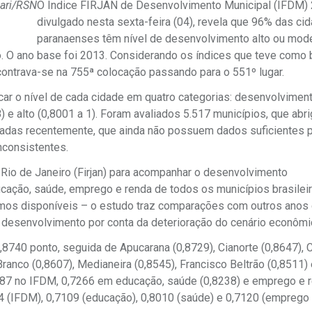
gari/RSN
O Índice FIRJAN de Desenvolvimento Municipal (IFDM) 
divulgado nesta sexta-feira (04), revela que 96% das ci
paranaenses têm nível de desenvolvimento alto ou mod
. O ano base foi 2013. Considerando os índices que teve como
contrava-se na 755ª colocação passando para o 551º lugar.
icar o nível de cada cidade em quatro categorias: desenvolvimen
,8) e alto (0,8001 a 1). Foram avaliados 5.517 municípios, que abr
riadas recentemente, que ainda não possuem dados suficientes 
nconsistentes.
Rio de Janeiro (Firjan) para acompanhar o desenvolvimento
cação, saúde, emprego e renda de todos os municípios brasilei
imos disponíveis – o estudo traz comparações com outros anos 
do desenvolvimento por conta da deterioração do cenário econôm
0,8740 ponto, seguida de Apucarana (0,8729), Cianorte (0,8647),
Branco (0,8607), Medianeira (0,8545), Francisco Beltrão (0,8511)
7887 no IFDM, 0,7266 em educação, saúde (0,8238) e emprego e 
 (IFDM), 0,7109 (educação), 0,8010 (saúde) e 0,7120 (emprego 