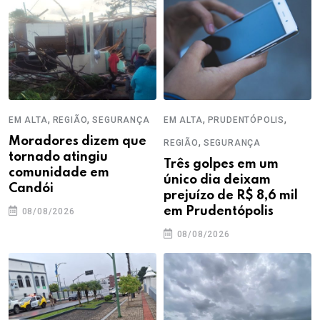
,
,
,
,
EM ALTA
REGIÃO
SEGURANÇA
EM ALTA
PRUDENTÓPOLIS
Moradores dizem que
,
REGIÃO
SEGURANÇA
tornado atingiu
Três golpes em um
comunidade em
único dia deixam
Candói
prejuízo de R$ 8,6 mil
em Prudentópolis
08/08/2026
08/08/2026