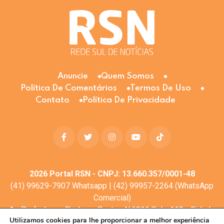
Anuncie
Quem Somos
Política De Comentários
Termos De Uso
Contato
Política De Privacidade
2026
Portal RSN - CNPJ: 13.660.357/0001-48
(41) 99629-7907 Whatsapp | (42) 99957-2264 (WhatsApp
Comercial)
Av. Profa. Laura Pacheco Bastos N:1011 Sala: 112 - Cidade
Utilizamos cookies para lhe proporcionar a melhor experiência
dos Lagos, Guarapuava - PR, 85053-525