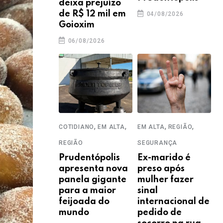
deixa prejuízo
de R$ 12 mil em
04/08/2026
Goioxim
06/08/2026
,
,
,
,
COTIDIANO
EM ALTA
EM ALTA
REGIÃO
REGIÃO
SEGURANÇA
Prudentópolis
Ex-marido é
apresenta nova
preso após
panela gigante
mulher fazer
para a maior
sinal
feijoada do
internacional de
mundo
pedido de