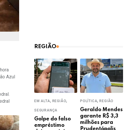
REGIÃO
 hora
lão Azul
dral.
,
,
,
edral
EM ALTA
REGIÃO
POLÍTICA
REGIÃO
Geraldo Mendes
SEGURANÇA
garante R$ 3,3
Golpe do falso
milhões para
empréstimo
Prudentópolis