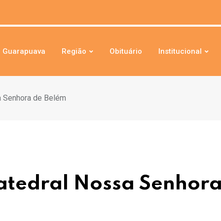
Guarapuava
Região
Obituário
Institucional
a Senhora de Belém
Catedral Nossa Senhor