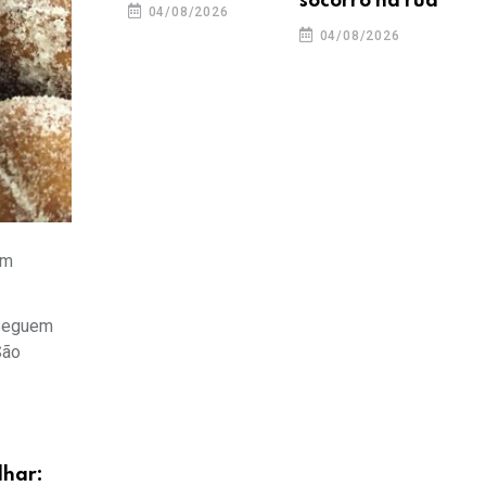
socorro na rua
04/08/2026
04/08/2026
um
 seguem
São
lhar: