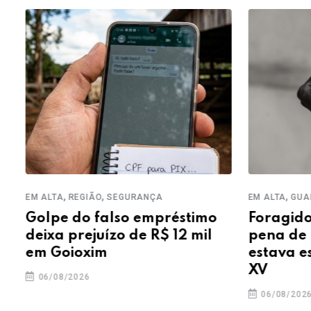
,
,
,
EM ALTA
REGIÃO
SEGURANÇA
EM ALTA
GUAR
Golpe do falso empréstimo
Foragido 
deixa prejuízo de R$ 12 mil
pena de m
em Goioxim
estava es
XV
06/08/2026
06/08/2026