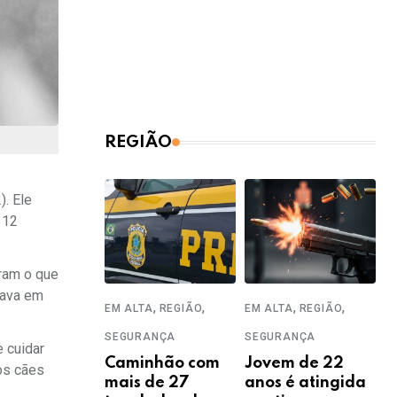
REGIÃO
. Ele
 12
aram o que
tava em
,
,
,
,
EM ALTA
REGIÃO
EM ALTA
REGIÃO
SEGURANÇA
SEGURANÇA
 cuidar
Caminhão com
Jovem de 22
 os cães
mais de 27
anos é atingida