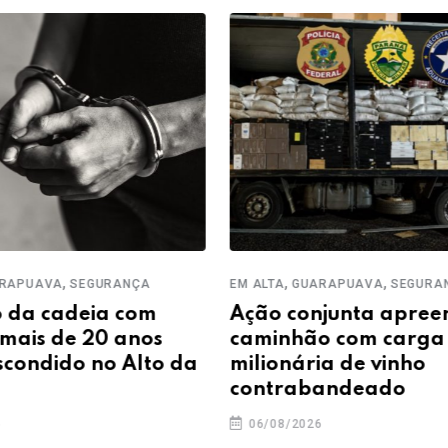
,
,
,
APUAVA
SEGURANÇA
EM ALTA
GUARAPUAVA
SEGURAN
da cadeia com
Ação conjunta apreen
ais de 20 anos
caminhão com carga
condido no Alto da
milionária de vinho
contrabandeado
06/08/2026