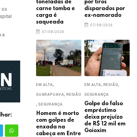
toneladas de
por tiros
carne tomba e
disparados por
m os
carga é
ex-namorado
spital
saqueada
07/08/2026
07/08/2026
a a
,
,
,
EM ALTA
EM ALTA
REGIÃO
,
GUARAPUAVA
REGIÃO
SEGURANÇA
,
Golpe do falso
SEGURANÇA
empréstimo
Homem é morto
lhar:
deixa prejuízo
com golpes de
de R$ 12 mil em
enxada na
Goioxim
cabeça em Entre