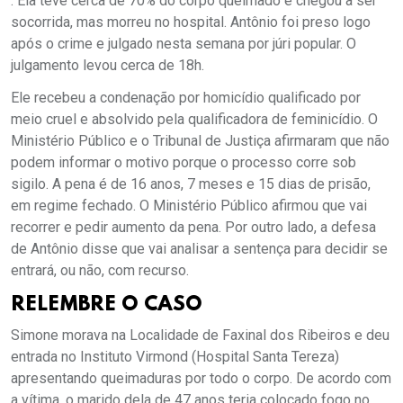
. Ela teve cerca de 70% do corpo queimado e chegou a ser
socorrida, mas morreu no hospital. Antônio foi preso logo
após o crime e julgado nesta semana por júri popular. O
julgamento levou cerca de 18h.
Ele recebeu a condenação por homicídio qualificado por
meio cruel e absolvido pela qualificadora de feminicídio. O
Ministério Público e o Tribunal de Justiça afirmaram que não
podem informar o motivo porque o processo corre sob
sigilo. A pena é de 16 anos, 7 meses e 15 dias de prisão,
em regime fechado. O Ministério Público afirmou que vai
recorrer e pedir aumento da pena. Por outro lado, a defesa
de Antônio disse que vai analisar a sentença para decidir se
entrará, ou não, com recurso.
RELEMBRE O CASO
Simone morava na Localidade de Faxinal dos Ribeiros e deu
entrada no Instituto Virmond (Hospital Santa Tereza)
apresentando queimaduras por todo o corpo. De acordo com
a vítima, o marido dela de 47 anos teria colocado fogo no