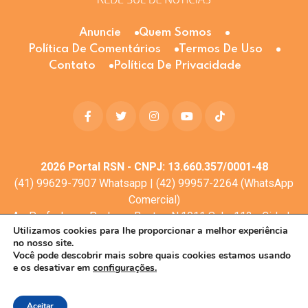
Anuncie
Quem Somos
Política De Comentários
Termos De Uso
Contato
Política De Privacidade
2026
Portal RSN - CNPJ: 13.660.357/0001-48
(41) 99629-7907 Whatsapp | (42) 99957-2264 (WhatsApp
Comercial)
Av. Profa. Laura Pacheco Bastos N:1011 Sala: 112 - Cidade
Utilizamos cookies para lhe proporcionar a melhor experiência
dos Lagos, Guarapuava - PR, 85053-525
no nosso site.
© Todos os direitos reservados
Você pode descobrir mais sobre quais cookies estamos usando
e os desativar em
configurações.
Desenvolvimento web:
Mova Digital
Aceitar