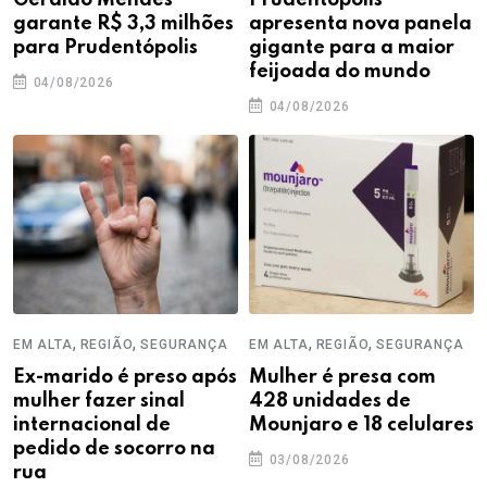
garante R$ 3,3 milhões
apresenta nova panela
para Prudentópolis
gigante para a maior
feijoada do mundo
04/08/2026
04/08/2026
,
,
,
,
EM ALTA
REGIÃO
SEGURANÇA
EM ALTA
REGIÃO
SEGURANÇA
Ex-marido é preso após
Mulher é presa com
mulher fazer sinal
428 unidades de
internacional de
Mounjaro e 18 celulares
pedido de socorro na
03/08/2026
rua