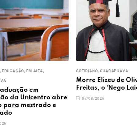
,
,
,
UCAÇÃO
EM ALTA
COTIDIANO
GUARAPUAVA
Morre Elizeu de Olivei
Freitas, o ‘Nego Laio’
uação em
da Unicentro abre
07/08/2026
ara mestrado e
o