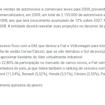
de vendas de automóveis e comerciais leves para 2009, preven
mercializados, em 2009, um total de 2.155.000 de automóveis 
 2008, ano que terá crescimento acumulado de 13% sobre 2007. N
008. A entidade deverá reavaliar suas projeções no decorrer do 
asseio ficou com a GM, que deixou a Fiat e Volkswagen para trás
nha de sedãs Corsa/Classic, que se não derrubou o Gol da posiç
aproximar bastante do líder virtualmente imbatível.
ve 22,80% da participação no mercado de carros novos, a Fiat ve
tadora do país, já que lidera também o ranking de veículos com
d (11,34%), Renault (5,52%), Honda (5,51%), Citröen (3,55%), P
meira quinzena de janeiro: