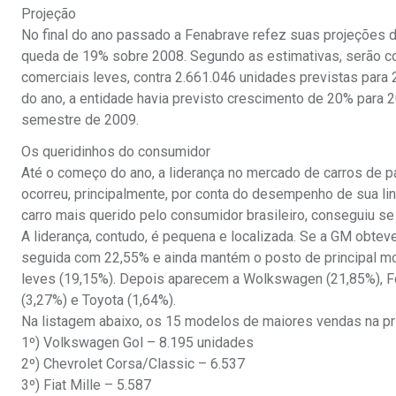
Projeção
No final do ano passado a Fenabrave refez suas projeções 
queda de 19% sobre 2008. Segundo as estimativas, serão co
comerciais leves, contra 2.661.046 unidades previstas para
do ano, a entidade havia previsto crescimento de 20% para 2
semestre de 2009.
Os queridinhos do consumidor
Até o começo do ano, a liderança no mercado de carros de p
ocorreu, principalmente, por conta do desempenho de sua li
carro mais querido pelo consumidor brasileiro, conseguiu se 
A liderança, contudo, é pequena e localizada. Se a GM obte
seguida com 22,55% e ainda mantém o posto de principal mon
leves (19,15%). Depois aparecem a Wolkswagen (21,85%), For
(3,27%) e Toyota (1,64%).
Na listagem abaixo, os 15 modelos de maiores vendas na pri
1º) Volkswagen Gol – 8.195 unidades
2º) Chevrolet Corsa/Classic – 6.537
3º) Fiat Mille – 5.587