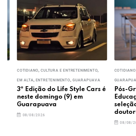
,
,
,
COTIDIANO
CULTURA E ENTRETENIMENTO
COTIDIANO
ED
,
,
EM ALTA
ENTRETENIMENTO
GUARAPUAVA
GUARAPUAVA
3ª Edição do Life Style Cars é
Pós-Grad
neste domingo (9) em
Educação 
Guarapuava
seleção p
doutorad
08/08/2026
08/08/2026