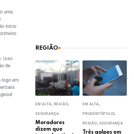
do uma
e
o início
primeiro
REGIÃO
. Isso
ão de
m logo em
erciais
egeout
,
,
,
EM ALTA
REGIÃO
EM ALTA
,
SEGURANÇA
PRUDENTÓPOLIS
Moradores
,
REGIÃO
SEGURANÇA
dizem que
Três golpes em