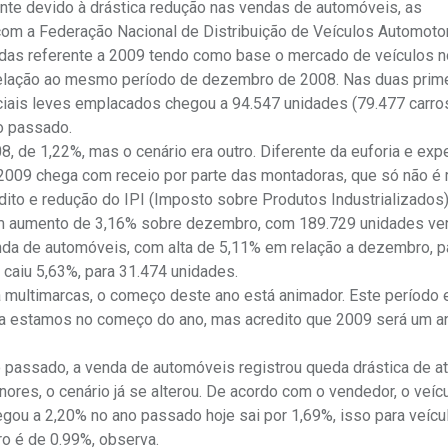
nte devido à drástica redução nas vendas de automóveis, as
com a Federação Nacional de Distribuição de Veículos Automoto
vendas referente a 2009 tendo como base o mercado de veículos 
 relação ao mesmo período de dezembro de 2008. Nas duas prim
ciais leves emplacados chegou a 94.547 unidades (79.477 carro
o passado.
 de 1,22%, mas o cenário era outro. Diferente da euforia e expe
2009 chega com receio por parte das montadoras, que só não é 
dito e redução do IPI (Imposto sobre Produtos Industrializados)
m aumento de 3,16% sobre dezembro, com 189.729 unidades ve
nda de automóveis, com alta de 5,11% em relação a dezembro, p
 caiu 5,63%, para 31.474 unidades.
 multimarcas, o começo deste ano está animador. Este período
nda estamos no começo do ano, mas acredito que 2009 será um a
passado, a venda de automóveis registrou queda drástica de a
es, o cenário já se alterou. De acordo com o vendedor, o veíc
gou a 2,20% no ano passado hoje sai por 1,69%, isso para veícu
o é de 0.99%, observa.