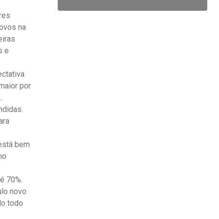
res
novos na
eiras
s e
ctativa
maior por
.
ndidas.
ara
 está bem
no
té 70%.
ulo novo
lo todo