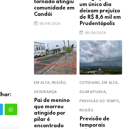
tornado atingiu
um único dia
comunidade em
deixam prejuízo
Candói
de R$ 8,6 mil em
Prudentópolis
08/08/2026
08/08/2026
,
,
,
,
EM ALTA
REGIÃO
COTIDIANO
EM ALTA
,
SEGURANÇA
GUARAPUAVA
lhar:
Pai de menino
,
PREVISÃO DO TEMPO
que morreu
REGIÃO
atingido por
Previsão de
pilar é
temporais
encontrado