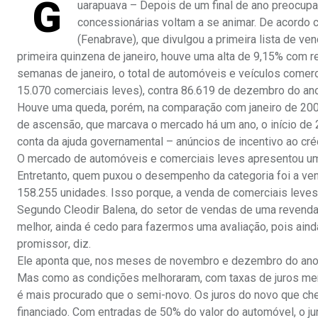
G
uarapuava – Depois de um final de ano preocupa
concessionárias voltam a se animar. De acordo 
(Fenabrave), que divulgou a primeira lista de 
primeira quinzena de janeiro, houve uma alta de 9,15% com
semanas de janeiro, o total de automóveis e veículos comer
15.070 comerciais leves), contra 86.619 de dezembro do an
Houve uma queda, porém, na comparação com janeiro de 2008,
de ascensão, que marcava o mercado há um ano, o início de 
conta da ajuda governamental – anúncios de incentivo ao cré
O mercado de automóveis e comerciais leves apresentou u
Entretanto, quem puxou o desempenho da categoria foi a ve
158.255 unidades. Isso porque, a venda de comerciais leves
Segundo Cleodir Balena, do setor de vendas de uma revenda
melhor, ainda é cedo para fazermos uma avaliação, pois ai
promissor, diz.
Ele aponta que, nos meses de novembro e dezembro do ano 
Mas como as condições melhoraram, com taxas de juros menor
é mais procurado que o semi-novo. Os juros do novo que che
financiado. Com entradas de 50% do valor do automóvel, o jur