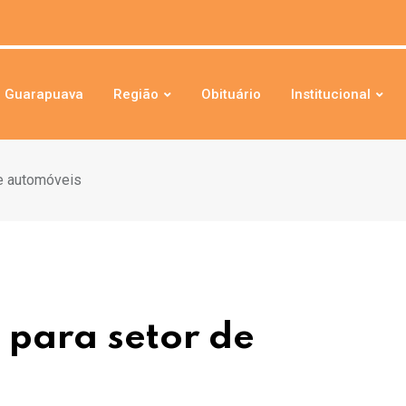
Guarapuava
Região
Obituário
Institucional
de automóveis
 para setor de