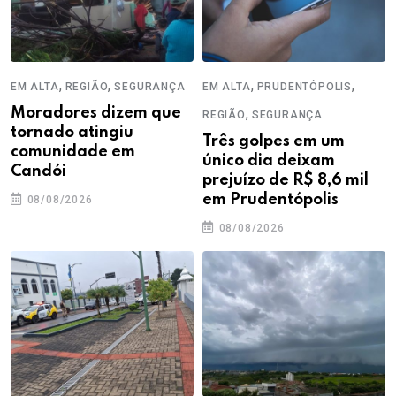
,
,
,
,
EM ALTA
REGIÃO
SEGURANÇA
EM ALTA
PRUDENTÓPOLIS
Moradores dizem que
,
REGIÃO
SEGURANÇA
tornado atingiu
Três golpes em um
comunidade em
único dia deixam
Candói
prejuízo de R$ 8,6 mil
em Prudentópolis
08/08/2026
08/08/2026