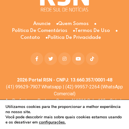
Anuncie
Quem Somos
Política De Comentários
Termos De Uso
Contato
Política De Privacidade
2026
Portal RSN - CNPJ: 13.660.357/0001-48
(41) 99629-7907 Whatsapp | (42) 99957-2264 (WhatsApp
Comercial)
Av. Profa. Laura Pacheco Bastos N:1011 Sala: 112 - Cidade
Utilizamos cookies para lhe proporcionar a melhor experiência
dos Lagos, Guarapuava - PR, 85053-525
no nosso site.
© Todos os direitos reservados
Você pode descobrir mais sobre quais cookies estamos usando
e os desativar em
configurações.
Desenvolvimento web:
Mova Digital