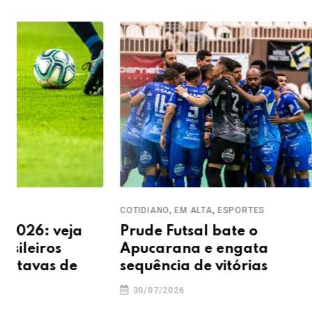
,
,
,
COTIDIANO
EM ALTA
ESPORTES
COTIDIANO
EM 
Prude Futsal bate o
GUARAPUAVA
Apucarana e engata
CAD busca 
sequência de vitórias
seguida d
nesta terç
30/07/2026