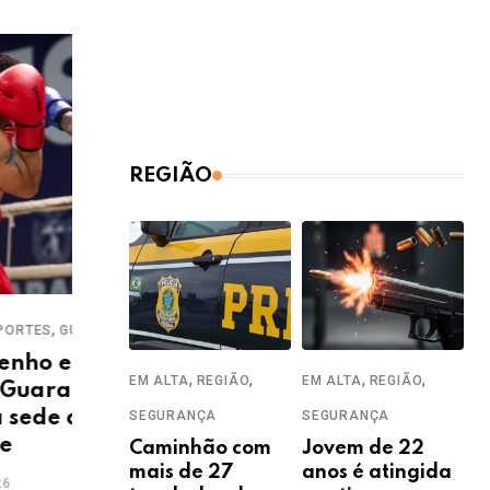
REGIÃO
,
,
COTIDIANO
EM ALTA
ESPORTES
BRAS
o
Prude Futsal encara o
Esp
,
,
,
,
EM ALTA
REGIÃO
EM ALTA
REGIÃO
como
Coronel neste sábado após
e c
ná
vitória em confronto direto
SEGURANÇA
SEGURANÇA
19
Caminhão com
Jovem de 22
25/07/2026
mais de 27
anos é atingida