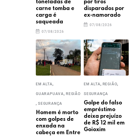
toneladas de
por tiros
carne tomba e
disparados por
carga é
ex-namorado
saqueada
07/08/2026
07/08/2026
,
,
,
EM ALTA
EM ALTA
REGIÃO
,
GUARAPUAVA
REGIÃO
SEGURANÇA
,
Golpe do falso
SEGURANÇA
empréstimo
Homem é morto
deixa prejuízo
com golpes de
de R$ 12 mil em
enxada na
Goioxim
cabeça em Entre