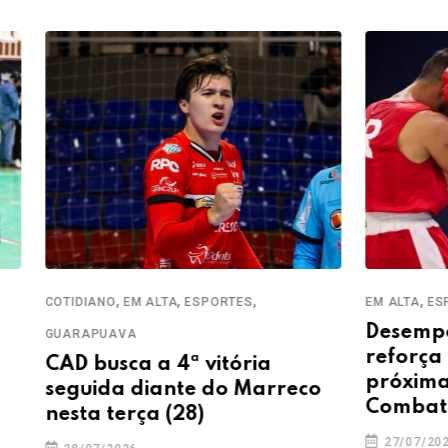
,
,
,
,
ALTA
ESPORTES
EM ALTA
ESPORTES
GUARAPUAVA
Desempenho esportiv
reforça Guarapuava 
a 4ª vitória
próxima sede do Para
iante do Marreco
Combate
a (28)
27/07/2026