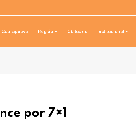
Guarapuava
Região
Obituário
Institucional
nce por 7×1