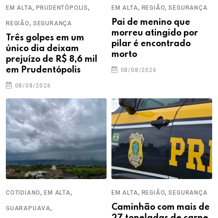
,
,
,
,
EM ALTA
PRUDENTÓPOLIS
EM ALTA
REGIÃO
SEGURANÇA
,
Pai de menino que
REGIÃO
SEGURANÇA
morreu atingido por
Três golpes em um
pilar é encontrado
único dia deixam
morto
prejuízo de R$ 8,6 mil
em Prudentópolis
08/08/2026
08/08/2026
,
,
,
,
COTIDIANO
EM ALTA
EM ALTA
REGIÃO
SEGURANÇA
,
Caminhão com mais de
GUARAPUAVA
27 toneladas de carne