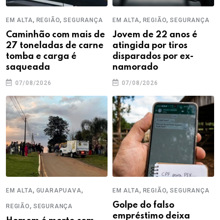
,
,
,
,
EM ALTA
REGIÃO
SEGURANÇA
EM ALTA
REGIÃO
SEGURANÇA
Caminhão com mais de
Jovem de 22 anos é
27 toneladas de carne
atingida por tiros
tomba e carga é
disparados por ex-
saqueada
namorado
07/08/2026
07/08/2026
,
,
,
,
EM ALTA
GUARAPUAVA
EM ALTA
REGIÃO
SEGURANÇA
,
Golpe do falso
REGIÃO
SEGURANÇA
empréstimo deixa