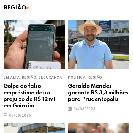
REGIÃO
,
,
,
EM ALTA
REGIÃO
SEGURANÇA
POLÍTICA
REGIÃO
Golpe do falso
Geraldo Mendes
empréstimo deixa
garante R$ 3,3 milhões
prejuízo de R$ 12 mil
para Prudentópolis
em Goioxim
04/08/2026
06/08/2026