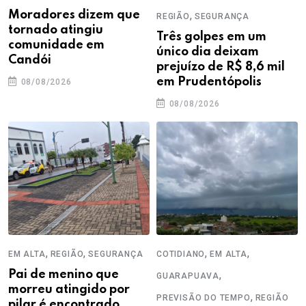
Moradores dizem que
,
REGIÃO
SEGURANÇA
tornado atingiu
Três golpes em um
comunidade em
único dia deixam
Candói
prejuízo de R$ 8,6 mil
em Prudentópolis
08/08/2026
08/08/2026
,
,
,
,
EM ALTA
REGIÃO
SEGURANÇA
COTIDIANO
EM ALTA
Pai de menino que
,
GUARAPUAVA
morreu atingido por
,
PREVISÃO DO TEMPO
REGIÃO
pilar é encontrado