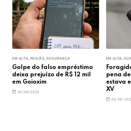
,
,
,
EM ALTA
REGIÃO
SEGURANÇA
EM ALTA
GUAR
Golpe do falso empréstimo
Foragido 
deixa prejuízo de R$ 12 mil
pena de m
em Goioxim
estava es
XV
06/08/2026
06/08/2026