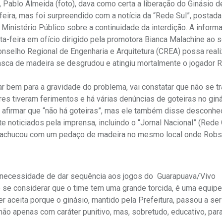
 Pablo Almeida (foto), dava como certa a liberação do Ginásio d
eira, mas foi surpreendido com a notícia da “Rede Sul”, postada
Ministério Público sobre a continuidade da interdição. A inform
ta-feira em ofício dirigido pela promotora Bianca Malachine ao s
onselho Regional de Engenharia e Arquitetura (CREA) possa real
lasca de madeira se desgrudou e atingiu mortalmente o jogador
tar bem para a gravidade do problema, vai constatar que não se t
es tiveram ferimentos e há várias denúncias de goteiras no gin
 a afirmar que “não há goteiras”, mas ele também disse desconhe
noticiados pela imprensa, incluindo o “Jornal Nacional” (Rede 
machucou com um pedaço de madeira no mesmo local onde Robs
la necessidade de dar sequência aos jogos do Guarapuava/Vivo
e se considerar que o time tem uma grande torcida, é uma equip
 aceita porque o ginásio, mantido pela Prefeitura, passou a ser
não apenas com caráter punitivo, mas, sobretudo, educativo, par