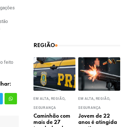
tigações
stão
a
REGIÃO
o feito
lhar:
,
,
,
,
EM ALTA
REGIÃO
EM ALTA
REGIÃO
SEGURANÇA
SEGURANÇA
Caminhão com
Jovem de 22
mais de 27
anos é atingida