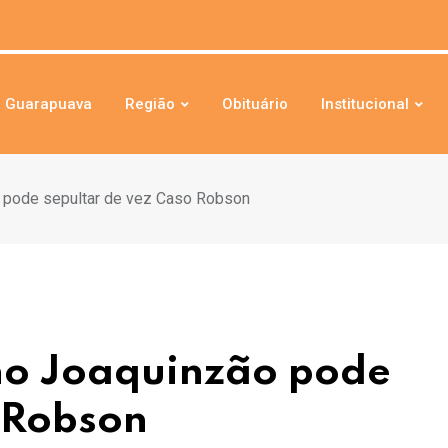
Guarapuava
Região
Obituário
Institucional
 pode sepultar de vez Caso Robson
no Joaquinzão pode
 Robson