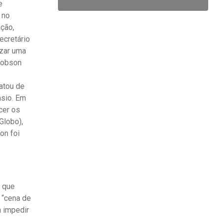
e
 no
ação,
ecretário
izar uma
 Robson
ratou de
ásio. Em
cer os
Globo),
on foi
e que
 “cena de
a impedir