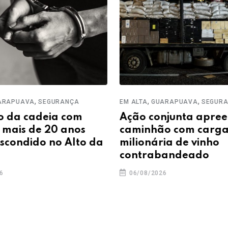
,
,
,
APUAVA
SEGURANÇA
EM ALTA
GUARAPUAVA
SEGURAN
da cadeia com
Ação conjunta apreen
ais de 20 anos
caminhão com carga
condido no Alto da
milionária de vinho
contrabandeado
06/08/2026