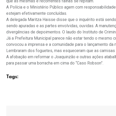
que as mesmas e recorrentes falhas se repitam.
A Polícia e o Ministério Público agem com responsabilidade
estejam efetivamente concluídas.
A delegada Maritza Haisse disse que o inquérito está sendo
sendo apuradas e as partes envolvidas, ouvidas. A manutençã
divergências de depoimentos. O laudo do Instituto de Crimin
Já a Prefeitura Municipal parece não estar tendo o mesmo c
convocou a imprensa e a comunidade para o lançamento da n
Lembraram dos foguetes, mas esqueceram que as camisas a
A afobação em reformar o Joaquinzão e outras ações atabal
para passar uma borracha em cima do “Caso Robson”.
Tags: