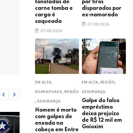
toneladas de
por tiros
carne tomba e
disparados por
carga é
ex-namorado
saqueada
07/08/2026
07/08/2026
,
,
,
EM ALTA
EM ALTA
REGIÃO
,
GUARAPUAVA
REGIÃO
SEGURANÇA
,
Golpe do falso
SEGURANÇA
empréstimo
Homem é morto
deixa prejuízo
com golpes de
de R$ 12 mil em
enxada na
Goioxim
cabeça em Entre