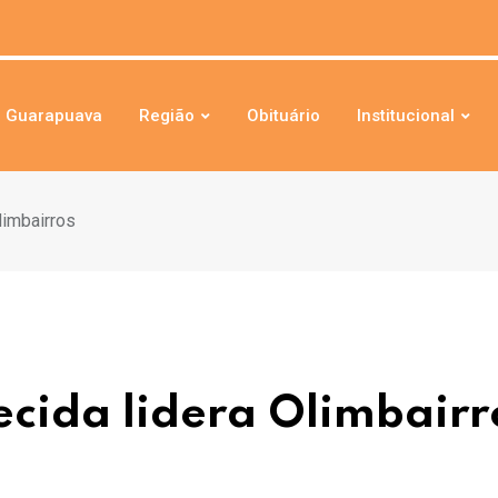
Guarapuava
Região
Obituário
Institucional
limbairros
cida lidera Olimbairr