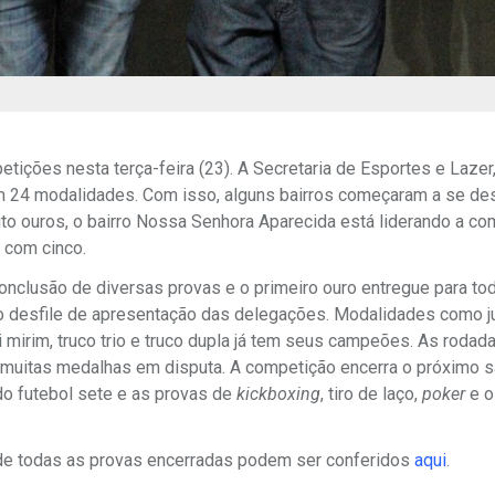
tições nesta terça-feira (23). A Secretaria de Esportes e Lazer
em 24 modalidades. Com isso, alguns bairros começaram a se de
to ouros, o bairro Nossa Senhora Aparecida está liderando a co
 com cinco.
conclusão de diversas provas e o primeiro ouro entregue para to
o desfile de apresentação das delegações. Modalidades como j
ei mirim, truco trio e truco dupla já tem seus campeões. As rodad
 muitas medalhas em disputa. A competição encerra o próximo 
do futebol sete e as provas de
kickboxing
, tiro de laço,
poker
e o
 de todas as provas encerradas podem ser conferidos
aqui
.