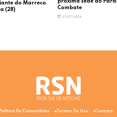
próxima sede do Para
iante do Marreco
Combate
a (28)
27/07/2026
Política De Comentários
Termos De Uso
Contato