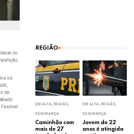
,
REGIÃO
stacar no
mpetição,
dos os
udô,
as de
sábado
,
,
,
,
EM ALTA
REGIÃO
EM ALTA
REGIÃO
 Festival
SEGURANÇA
SEGURANÇA
Caminhão com
Jovem de 22
mais de 27
anos é atingida