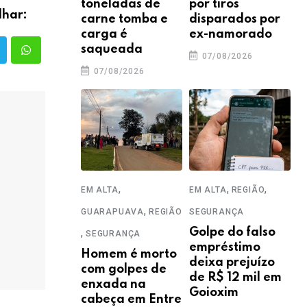
toneladas de
por tiros
lhar:
carne tomba e
disparados por
carga é
ex-namorado
saqueada
07/08/2026
07/08/2026
,
,
,
EM ALTA
EM ALTA
REGIÃO
,
GUARAPUAVA
REGIÃO
SEGURANÇA
,
Golpe do falso
SEGURANÇA
empréstimo
Homem é morto
deixa prejuízo
com golpes de
de R$ 12 mil em
enxada na
Goioxim
cabeça em Entre