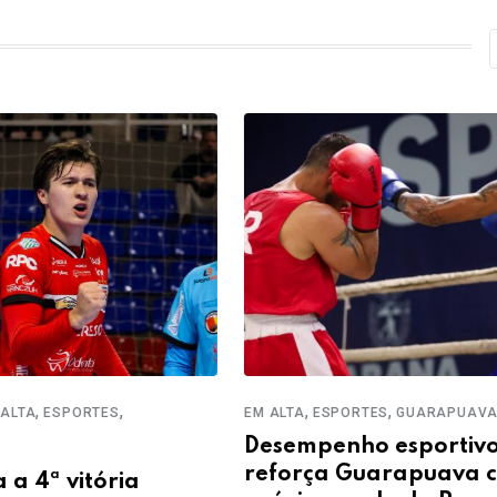
,
,
,
,
ALTA
ESPORTES
EM ALTA
ESPORTES
GUARAPUAVA
Desempenho esportiv
reforça Guarapuava 
a 4ª vitória