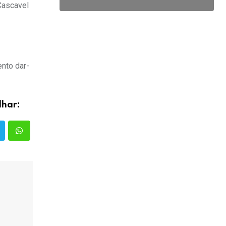
Cascavel
nto dar-
lhar: