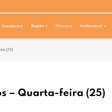
Guarapuava
Região
Obituário
Institucional
ira (25)
s – Quarta-feira (25)