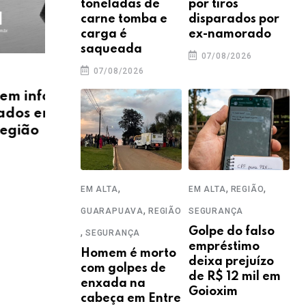
toneladas de
por tiros
carne tomba e
disparados por
carga é
ex-namorado
saqueada
07/08/2026
07/08/2026
OBITUÁRIO
OBIT
forma
Central de Triagem informa
Cen
em
os óbitos registrados em
os 
Guarapuava e Região
Gua
30/07/2026
29
,
,
,
EM ALTA
EM ALTA
REGIÃO
,
GUARAPUAVA
REGIÃO
SEGURANÇA
,
Golpe do falso
SEGURANÇA
empréstimo
Homem é morto
deixa prejuízo
com golpes de
de R$ 12 mil em
enxada na
Goioxim
cabeça em Entre