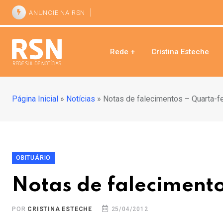
ANUNCIE NA RSN
Rede +
Cristina Esteche
Página Inicial
»
Notícias
»
Notas de falecimentos – Quarta-fe
OBITUÁRIO
Notas de falecimento
POR
CRISTINA ESTECHE
25/04/2012