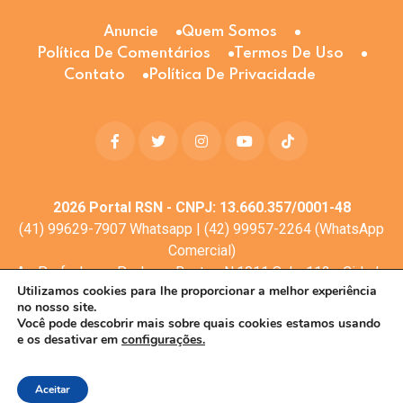
Anuncie
Quem Somos
Política De Comentários
Termos De Uso
Contato
Política De Privacidade
2026
Portal RSN - CNPJ: 13.660.357/0001-48
(41) 99629-7907 Whatsapp | (42) 99957-2264 (WhatsApp
Comercial)
Av. Profa. Laura Pacheco Bastos N:1011 Sala: 112 - Cidade
Utilizamos cookies para lhe proporcionar a melhor experiência
dos Lagos, Guarapuava - PR, 85053-525
no nosso site.
© Todos os direitos reservados
Você pode descobrir mais sobre quais cookies estamos usando
e os desativar em
configurações.
Desenvolvimento web:
Mova Digital
Aceitar