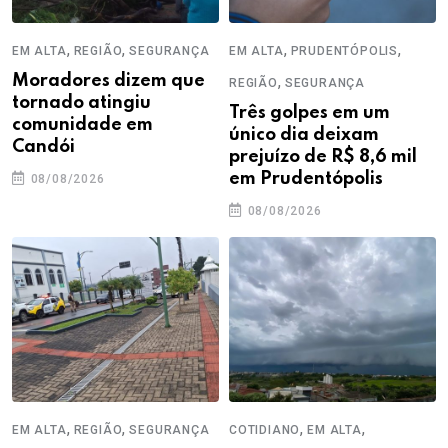
,
,
,
,
EM ALTA
REGIÃO
SEGURANÇA
EM ALTA
PRUDENTÓPOLIS
Moradores dizem que
,
REGIÃO
SEGURANÇA
tornado atingiu
Três golpes em um
comunidade em
único dia deixam
Candói
prejuízo de R$ 8,6 mil
em Prudentópolis
08/08/2026
08/08/2026
,
,
,
,
EM ALTA
REGIÃO
SEGURANÇA
COTIDIANO
EM ALTA