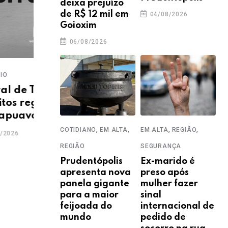
deixa prejuízo
de R$ 12 mil em
04/08/2026
Goioxim
06/08/2026
OBITUÁRIO
OBIT
forma
Central de Triagem informa
Cen
em
os óbitos registrados em
os 
Guarapuava e Região
Gua
,
,
,
,
COTIDIANO
EM ALTA
EM ALTA
REGIÃO
29/07/2026
28
REGIÃO
SEGURANÇA
Prudentópolis
Ex-marido é
apresenta nova
preso após
panela gigante
mulher fazer
para a maior
sinal
feijoada do
internacional de
mundo
pedido de