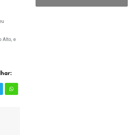
eu
 Alto, e
lhar: