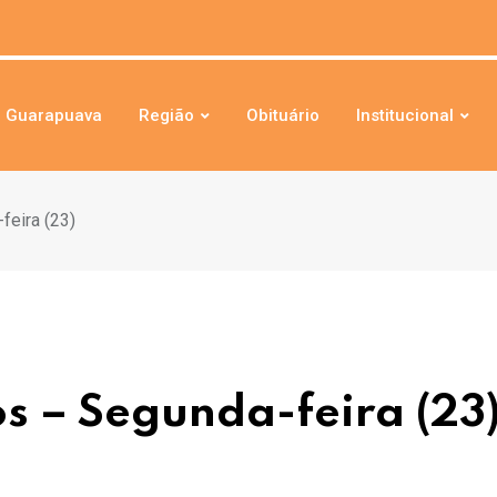
Guarapuava
Região
Obituário
Institucional
feira (23)
s – Segunda-feira (23