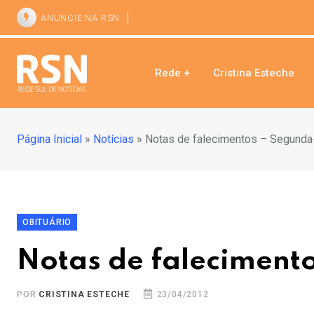
ANUNCIE NA RSN
Rede +
Cristina Esteche
Página Inicial
»
Notícias
»
Notas de falecimentos – Segunda-
OBITUÁRIO
Notas de falecimento
POR
CRISTINA ESTECHE
23/04/2012