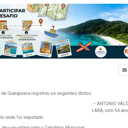
l de Guarapuava registrou os seguintes óbitos:
– ANTONIO VALD
LARA, com 54 ano
lo onde foi sepultado.
u-se-ontem para o Cemitério Municipal.