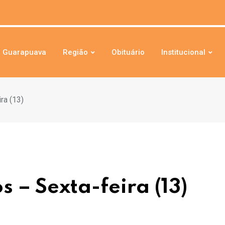
Guarapuava
Região
Obituário
Institucional
ra (13)
 – Sexta-feira (13)