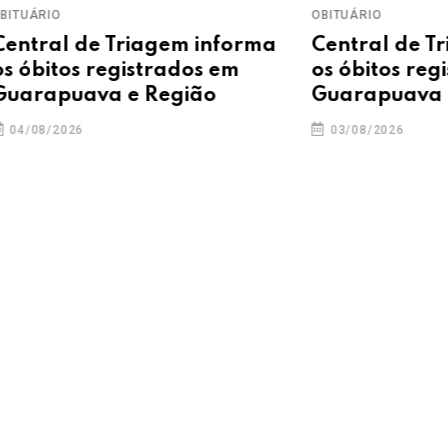
OBITUÁRIO
e Triagem informa
Central de Triagem in
registrados em
os óbitos registrados 
va e Região
Guarapuava e Região
03/08/2026