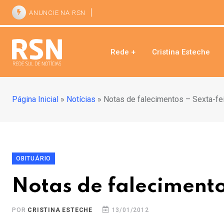
ANUNCIE NA RSN
Rede +
Cristina Esteche
Página Inicial
»
Notícias
»
Notas de falecimentos – Sexta-fei
OBITUÁRIO
Notas de falecimentos
POR
CRISTINA ESTECHE
13/01/2012