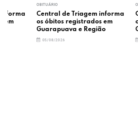
OBITUÁRIO
OBITUÁRIO
Central de Triagem informa
Central d
os óbitos registrados em
os óbitos 
Guarapuava e Região
Guarapua
05/08/2026
04/08/2026