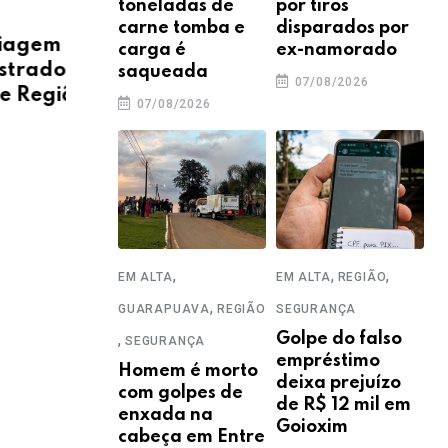
toneladas de
por tiros
OBITUÁRIO
OBIT
carne tomba e
disparados por
forma
Central de Triagem informa
Cen
carga é
ex-namorado
em
os óbitos registrados em
os 
saqueada
07/08/2026
Guarapuava e Região
Gua
07/08/2026
31/07/2026
30
,
,
,
EM ALTA
EM ALTA
REGIÃO
,
GUARAPUAVA
REGIÃO
SEGURANÇA
,
Golpe do falso
SEGURANÇA
empréstimo
Homem é morto
deixa prejuízo
com golpes de
de R$ 12 mil em
enxada na
Goioxim
cabeça em Entre