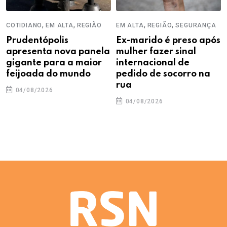
,
,
,
,
COTIDIANO
EM ALTA
REGIÃO
EM ALTA
REGIÃO
SEGURANÇA
Prudentópolis
Ex-marido é preso após
apresenta nova panela
mulher fazer sinal
gigante para a maior
internacional de
feijoada do mundo
pedido de socorro na
rua
04/08/2026
04/08/2026