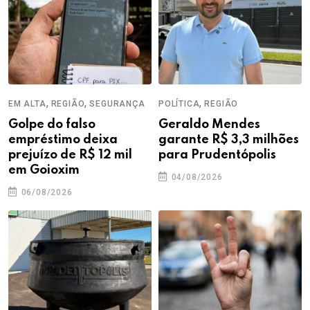
,
,
,
EM ALTA
REGIÃO
SEGURANÇA
POLÍTICA
REGIÃO
Golpe do falso
Geraldo Mendes
empréstimo deixa
garante R$ 3,3 milhões
prejuízo de R$ 12 mil
para Prudentópolis
em Goioxim
04/08/2026
06/08/2026