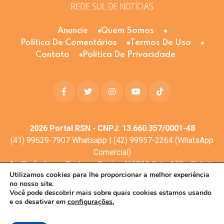
Anuncie
Quem Somos
Política De Comentários
Termos De Uso
Contato
Política De Privacidade
2026
Portal RSN - CNPJ: 13.660.357/0001-48
(41) 99629-7907 Whatsapp | (42) 99957-2264 (WhatsApp
Comercial)
Av. Profa. Laura Pacheco Bastos N:1011 Sala: 112 - Cidade
Utilizamos cookies para lhe proporcionar a melhor experiência
dos Lagos, Guarapuava - PR, 85053-525
no nosso site.
© Todos os direitos reservados
Você pode descobrir mais sobre quais cookies estamos usando
e os desativar em
configurações.
Desenvolvimento web:
Mova Digital