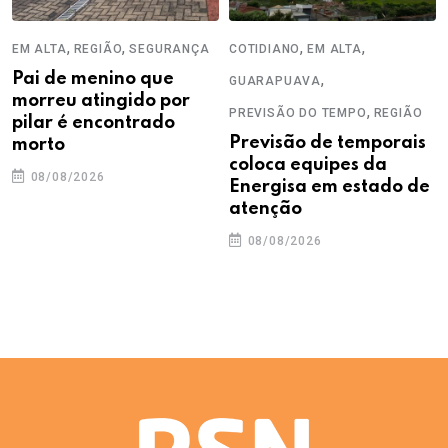
,
,
,
,
EM ALTA
REGIÃO
SEGURANÇA
COTIDIANO
EM ALTA
Pai de menino que
,
GUARAPUAVA
morreu atingido por
,
PREVISÃO DO TEMPO
REGIÃO
pilar é encontrado
Previsão de temporais
morto
coloca equipes da
08/08/2026
Energisa em estado de
atenção
08/08/2026