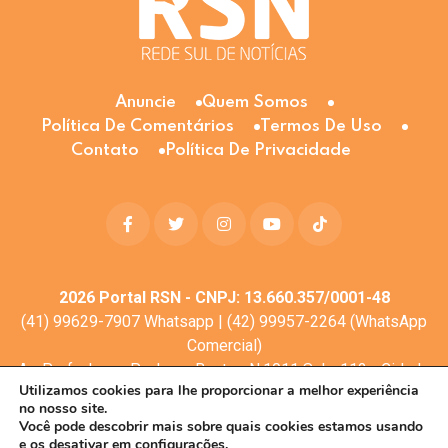
Anuncie
Quem Somos
Política De Comentários
Termos De Uso
Contato
Política De Privacidade
2026
Portal RSN - CNPJ: 13.660.357/0001-48
(41) 99629-7907 Whatsapp | (42) 99957-2264 (WhatsApp
Comercial)
Av. Profa. Laura Pacheco Bastos N:1011 Sala: 112 - Cidade
Utilizamos cookies para lhe proporcionar a melhor experiência
dos Lagos, Guarapuava - PR, 85053-525
no nosso site.
© Todos os direitos reservados
Você pode descobrir mais sobre quais cookies estamos usando
e os desativar em
configurações.