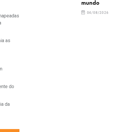
mundo
04/08/2026
 mapeadas
a
ia as
em
ente do
ia da