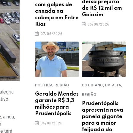
deixa prejuízo
com golpes de
de R$ 12 mil em
enxada na
Goioxim
cabeça em Entre
Rios
06/08/2026
07/08/2026
,
,
,
POLÍTICA
REGIÃO
COTIDIANO
EM ALTA
alegria
Geraldo Mendes
REGIÃO
tivo
garante R$ 3,3
Prudentópolis
milhões para
apresenta nova
Prudentópolis
 ainda,
panela gigante
para a maior
a
04/08/2026
feijoada do
e terá