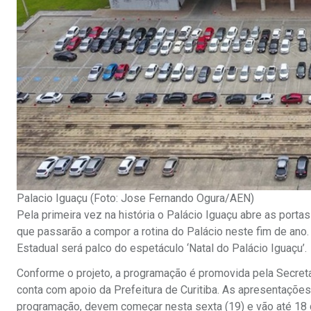
Palacio Iguaçu (Foto: Jose Fernando Ogura/AEN)
Pela primeira vez na história o Palácio Iguaçu abre as portas
que passarão a compor a rotina do Palácio neste fim de ano
Estadual será palco do espetáculo ‘Natal do Palácio Iguaçu’.
Conforme o projeto, a programação é promovida pela Secretar
conta com apoio da Prefeitura de Curitiba. As apresentaçõe
programação, devem começar nesta sexta (19) e vão até 18 d