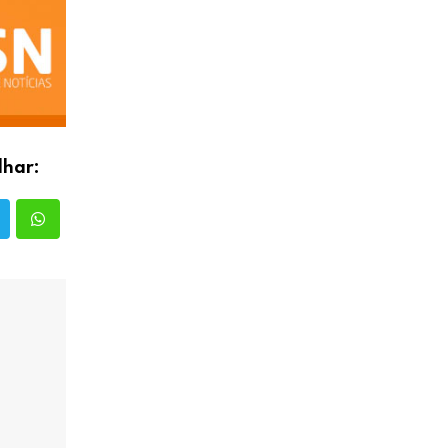
lhar: