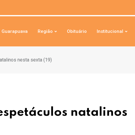
Guarapuava
Região
Obituário
Institucional
atalinos nesta sexta (19)
espetáculos natalinos