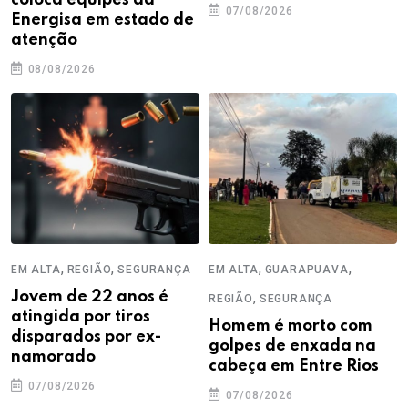
coloca equipes da
07/08/2026
Energisa em estado de
atenção
08/08/2026
,
,
,
,
EM ALTA
REGIÃO
SEGURANÇA
EM ALTA
GUARAPUAVA
Jovem de 22 anos é
,
REGIÃO
SEGURANÇA
atingida por tiros
Homem é morto com
disparados por ex-
golpes de enxada na
namorado
cabeça em Entre Rios
07/08/2026
07/08/2026