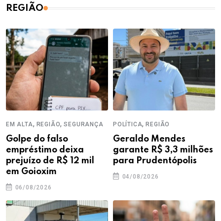
REGIÃO
,
,
,
EM ALTA
REGIÃO
SEGURANÇA
POLÍTICA
REGIÃO
Golpe do falso
Geraldo Mendes
empréstimo deixa
garante R$ 3,3 milhões
prejuízo de R$ 12 mil
para Prudentópolis
em Goioxim
04/08/2026
06/08/2026