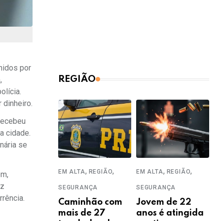
hidos por
REGIÃO
,
lícia.
 dinheiro.
 recebeu
a cidade.
nária se
,
,
,
,
EM ALTA
REGIÃO
EM ALTA
REGIÃO
ém,
ez
SEGURANÇA
SEGURANÇA
rrência.
Caminhão com
Jovem de 22
mais de 27
anos é atingida