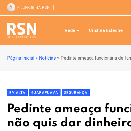
ANUNCIE NA RSN
Rede +
Cristina Esteche
Página Inicial
»
Notícias
»
Pedinte ameaça funcionária de fam
EM ALTA
GUARAPUAVA
SEGURANÇA
Pedinte ameaça func
não quis dar dinheir