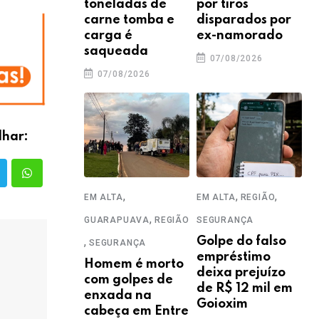
toneladas de
por tiros
carne tomba e
disparados por
carga é
ex-namorado
saqueada
07/08/2026
07/08/2026
lhar:
,
,
,
EM ALTA
EM ALTA
REGIÃO
,
GUARAPUAVA
REGIÃO
SEGURANÇA
,
Golpe do falso
SEGURANÇA
empréstimo
Homem é morto
deixa prejuízo
com golpes de
de R$ 12 mil em
enxada na
Goioxim
cabeça em Entre