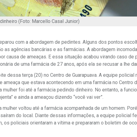
dinheiro (Foto: Marcello Casal Junior)
eparou com a abordagem de pedintes. Alguns dos pontos escol
o as agências bancárias e as farmácias. A abordagem incomoda
r causa de ameaças. E essa situação acabou virando caso de po
nária de uma farmácia de 27 anos, após ela se recusar a lhe dar
oite dessa terça (20) no Centro de Guarapuava. A equipe policial
de ameaça que estava acontecendo em uma farmácia no Centro d
 mulher foi até a farmácia pedindo dinheiro. No entanto, a funcio
ojenta” e ainda a ameaçou dizendo “você vai ver”.
, a mulher voltou até a farmácia acompanhada de um homem. Por
saíram do local. Diante dessas informações, a equipe policial f
, os policiais orientaram a vítima e prepararam o boletim de oco