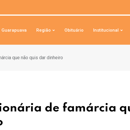
Guarapuava
Região
Obituário
Institucional
árcia que não quis dar dinheiro
ionária de famárcia q
o