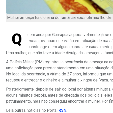
Mulher ameaça funcionária de famárcia após ela não lhe dar 
Q
uem anda por Guarapuava possivelmente já se d
essas pessoas que estão em situação de rua sã
constrange e em alguns casos até causa medo po
Uma mulher, que não teve a idade divulgada, ameaçou a funcio
A Polícia Militar (PM) registrou a ocorrência de ameaça na n
uma solicitação para prestar atendimento em uma situação 
No local da ocorrência, a vítima de 27 anos, informou que uma
recusou a entregar o dinheiro e a mulher a xingou de “vaca, n
Posteriormente, depois de sair do local por alguns minutos
alguns minutos depois, antes da chegada dos policiais, eles 
patrulhamento, mas não conseguiu encontrar a mulher. Por fim
Leia outras notícias no Portal
RSN
.