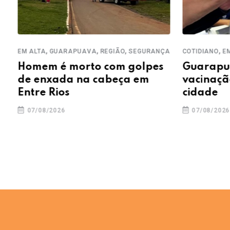
,
,
,
,
EM ALTA
GUARAPUAVA
REGIÃO
SEGURANÇA
COTIDIANO
EM 
Homem é morto com golpes
Guarapuav
de enxada na cabeça em
vacinação
Entre Rios
cidade
07/08/2026
07/08/2026