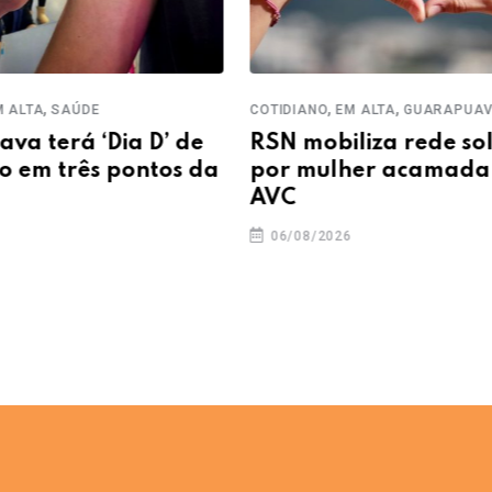
,
,
,
ALTA
SAÚDE
COTIDIANO
EM ALTA
GUARAPUAV
a terá ‘Dia D’ de
RSN mobiliza rede sol
 em três pontos da
por mulher acamada 
AVC
06/08/2026