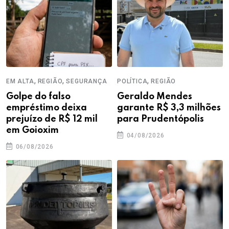
,
,
,
EM ALTA
REGIÃO
SEGURANÇA
POLÍTICA
REGIÃO
Golpe do falso
Geraldo Mendes
empréstimo deixa
garante R$ 3,3 milhões
prejuízo de R$ 12 mil
para Prudentópolis
em Goioxim
04/08/2026
06/08/2026