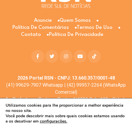
Anuncie
Quem Somos
Política De Comentários
Termos De Uso
Contato
Política De Privacidade
2026
Portal RSN - CNPJ: 13.660.357/0001-48
(41) 99629-7907 Whatsapp | (42) 99957-2264 (WhatsApp
Comercial)
Av. Profa. Laura Pacheco Bastos N:1011 Sala: 112 - Cidade
Utilizamos cookies para lhe proporcionar a melhor experiência
dos Lagos, Guarapuava - PR, 85053-525
no nosso site.
© Todos os direitos reservados
Você pode descobrir mais sobre quais cookies estamos usando
e os desativar em
configurações.
Desenvolvimento web:
Mova Digital