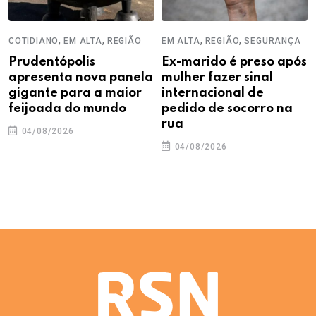
,
,
,
,
COTIDIANO
EM ALTA
REGIÃO
EM ALTA
REGIÃO
SEGURANÇA
Prudentópolis
Ex-marido é preso após
apresenta nova panela
mulher fazer sinal
gigante para a maior
internacional de
feijoada do mundo
pedido de socorro na
rua
04/08/2026
04/08/2026