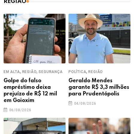
REGIÃO
,
,
,
EM ALTA
REGIÃO
SEGURANÇA
POLÍTICA
REGIÃO
Golpe do falso
Geraldo Mendes
empréstimo deixa
garante R$ 3,3 milhões
prejuízo de R$ 12 mil
para Prudentópolis
em Goioxim
04/08/2026
06/08/2026