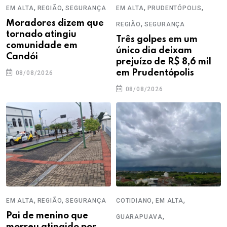
,
,
,
,
EM ALTA
REGIÃO
SEGURANÇA
EM ALTA
PRUDENTÓPOLIS
Moradores dizem que
,
REGIÃO
SEGURANÇA
tornado atingiu
Três golpes em um
comunidade em
único dia deixam
Candói
prejuízo de R$ 8,6 mil
em Prudentópolis
08/08/2026
08/08/2026
,
,
,
,
EM ALTA
REGIÃO
SEGURANÇA
COTIDIANO
EM ALTA
Pai de menino que
,
GUARAPUAVA
morreu atingido por