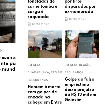
toneladas de
por tiros
carne tomba e
disparados por
carga é
ex-namorado
saqueada
07/08/2026
07/08/2026
,
,
EM ALTA
REGIÃO
SEGURANÇA
EM A
nta
Ex-marido é preso após
Mul
para a
mulher fazer sinal
uni
,
,
,
EM ALTA
EM ALTA
REGIÃO
ndo
internacional de pedido de
cel
,
GUARAPUAVA
REGIÃO
SEGURANÇA
socorro na rua
03
,
Golpe do falso
SEGURANÇA
04/08/2026
empréstimo
Homem é morto
deixa prejuízo
com golpes de
de R$ 12 mil em
enxada na
Goioxim
cabeça em Entre