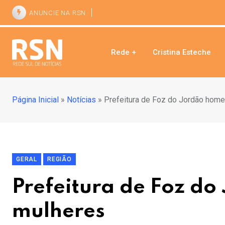
ANUNCIE NA RSN
Rede +
Cristina Esteche
Página Inicial
»
Notícias
»
Prefeitura de Foz do Jordão hom
GERAL
REGIÃO
Prefeitura de Foz d
mulheres