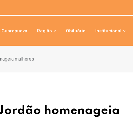
Guarapuava
Região
Obituário
Institucional
enageia mulheres
o Jordão homenageia