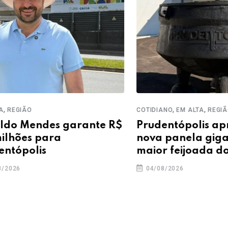
,
,
ÃO
COTIDIANO
EM ALTA
REGIÃO
Mendes garante R$
Prudentópolis aprese
es para
nova panela gigante 
olis
maior feijoada do mu
04/08/2026