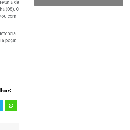
retaria de
ra (08). O
ntou com
istência
 a peça:
s
lhar: