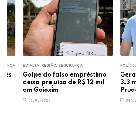
,
,
,
EM ALTA
REGIÃO
SEGURANÇA
POLÍTICA
REGI
Golpe do falso empréstimo
Geraldo 
deixa prejuízo de R$ 12 mil
3,3 milhõ
em Goioxim
Prudentóp
06/08/2026
04/08/2026