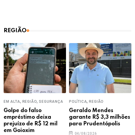
REGIÃO
,
,
,
EM ALTA
REGIÃO
SEGURANÇA
POLÍTICA
REGIÃO
Golpe do falso
Geraldo Mendes
empréstimo deixa
garante R$ 3,3 milhões
prejuízo de R$ 12 mil
para Prudentópolis
em Goioxim
04/08/2026