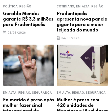
,
,
,
POLÍTICA
REGIÃO
COTIDIANO
EM ALTA
REGIÃO
Geraldo Mendes
Prudentópolis
garante R$ 3,3 milhões
apresenta nova panela
para Prudentópolis
gigante para a maior
feijoada do mundo
04/08/2026
04/08/2026
,
,
,
,
EM ALTA
REGIÃO
SEGURANÇA
EM ALTA
REGIÃO
SEGURANÇA
Ex-marido é preso após
Mulher é presa com
mulher fazer sinal
428 unidades de
internacional de
Mounjaro e 18 celulares