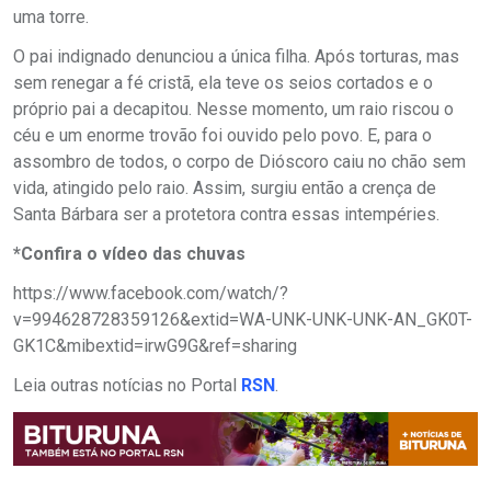
uma torre.
O pai indignado denunciou a única filha. Após torturas, mas
sem renegar a fé cristã, ela teve os seios cortados e o
próprio pai a decapitou. Nesse momento, um raio riscou o
céu e um enorme trovão foi ouvido pelo povo. E, para o
assombro de todos, o corpo de Dióscoro caiu no chão sem
vida, atingido pelo raio. Assim, surgiu então a crença de
Santa Bárbara ser a protetora contra essas intempéries.
*Confira o vídeo das chuvas
https://www.facebook.com/watch/?
v=994628728359126&extid=WA-UNK-UNK-UNK-AN_GK0T-
GK1C&mibextid=irwG9G&ref=sharing
Leia outras notícias no Portal
RSN
.