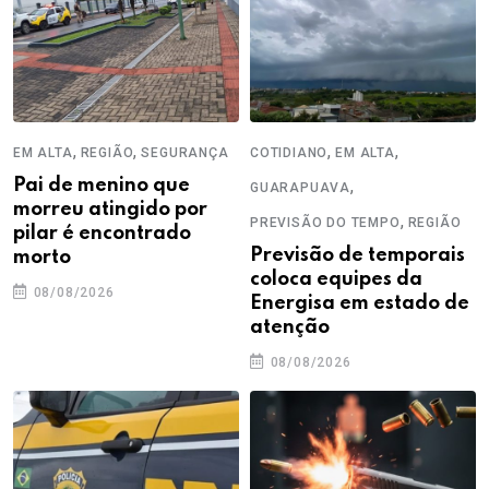
,
,
,
,
EM ALTA
REGIÃO
SEGURANÇA
COTIDIANO
EM ALTA
Pai de menino que
,
GUARAPUAVA
morreu atingido por
,
PREVISÃO DO TEMPO
REGIÃO
pilar é encontrado
Previsão de temporais
morto
coloca equipes da
08/08/2026
Energisa em estado de
atenção
08/08/2026