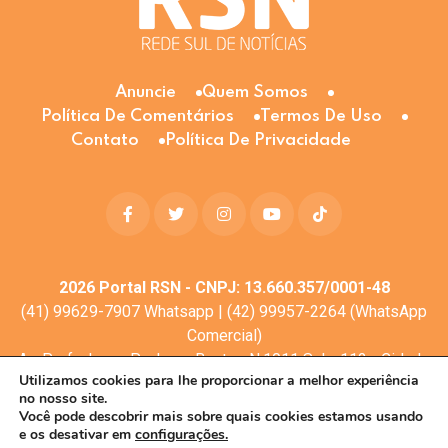
Anuncie
Quem Somos
Política De Comentários
Termos De Uso
Contato
Política De Privacidade
2026
Portal RSN - CNPJ: 13.660.357/0001-48
(41) 99629-7907 Whatsapp | (42) 99957-2264 (WhatsApp
Comercial)
Av. Profa. Laura Pacheco Bastos N:1011 Sala: 112 - Cidade
Utilizamos cookies para lhe proporcionar a melhor experiência
dos Lagos, Guarapuava - PR, 85053-525
no nosso site.
© Todos os direitos reservados
Você pode descobrir mais sobre quais cookies estamos usando
e os desativar em
configurações.