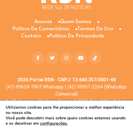
Anuncie
Quem Somos
Política De Comentários
Termos De Uso
Contato
Política De Privacidade
2026
Portal RSN - CNPJ: 13.660.357/0001-48
(41) 99629-7907 Whatsapp | (42) 99957-2264 (WhatsApp
Comercial)
Av. Profa. Laura Pacheco Bastos N:1011 Sala: 112 - Cidade
Utilizamos cookies para lhe proporcionar a melhor experiência
dos Lagos, Guarapuava - PR, 85053-525
no nosso site.
© Todos os direitos reservados
Você pode descobrir mais sobre quais cookies estamos usando
e os desativar em
configurações.
Desenvolvimento web:
Mova Digital