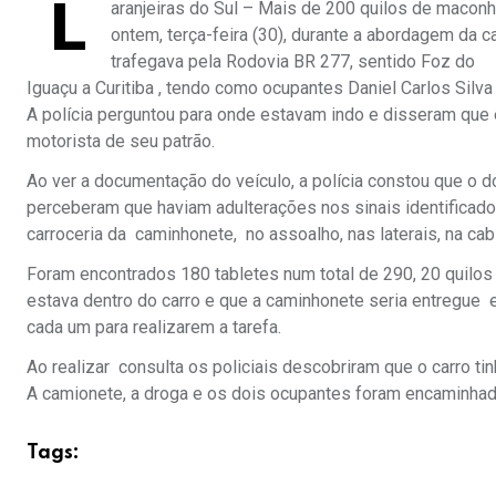
L
aranjeiras do Sul – Mais de 200 quilos de maconha
ontem, terça-feira (30), durante a abordagem da 
trafegava pela Rodovia BR 277, sentido Foz do
Iguaçu a Curitiba , tendo como ocupantes Daniel Carlos Silv
A polícia perguntou para onde estavam indo e disseram qu
motorista de seu patrão.
Ao ver a documentação do veículo, a polícia constou que o d
perceberam que haviam adulterações nos sinais identificad
carroceria da caminhonete, no assoalho, nas laterais, na ca
Foram encontrados 180 tabletes num total de 290, 20 quilo
estava dentro do carro e que a caminhonete seria entregue 
cada um para realizarem a tarefa.
Ao realizar consulta os policiais descobriram que o carro ti
A camionete, a droga e os dois ocupantes foram encaminhados
Tags: