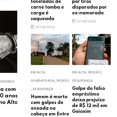
toneladas de
por tiros
carne tomba e
disparados por
carga é
ex-namorado
saqueada
07/08/2026
07/08/2026
,
,
,
EM ALTA
EM ALTA
REGIÃO
,
,
,
GUARAPUAVA
REGIÃO
SEGURANÇA
ÇA
EM ALTA
GUARAPUAVA
SEGURANÇA
EM A
,
Golpe do falso
om
Ação conjunta apreende
TJP
SEGURANÇA
empréstimo
nos
caminhão com carga
aum
Homem é morto
deixa prejuízo
lto da
milionária de vinho
con
com golpes de
de R$ 12 mil em
enxada na
contrabandeado
Eli
Goioxim
cabeça em Entre