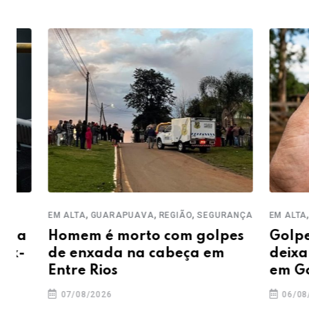
,
,
,
,
EM ALTA
GUARAPUAVA
REGIÃO
SEGURANÇA
EM ALTA
REGIÃ
Homem é morto com golpes
Golpe do 
de enxada na cabeça em
deixa prej
Entre Rios
em Goiox
07/08/2026
06/08/2026