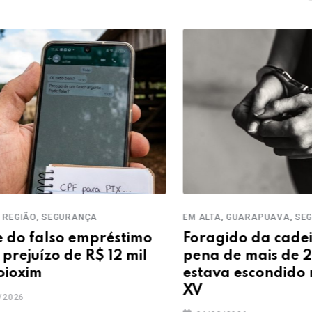
,
,
,
O
SEGURANÇA
EM ALTA
GUARAPUAVA
SEGURAN
falso empréstimo
Foragido da cadeia c
uízo de R$ 12 mil
pena de mais de 20 a
im
estava escondido no A
XV