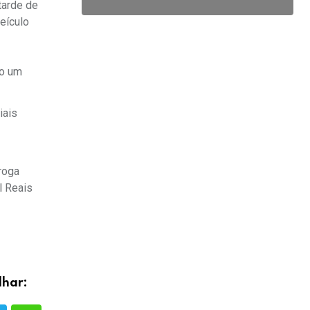
tarde de
eículo
do um
iais
roga
l Reais
lhar: