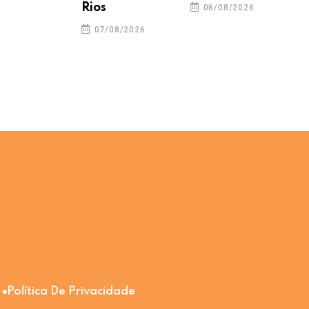
06/08/2026
05
Rios
06/08/2026
07/08/2026
Política De Privacidade