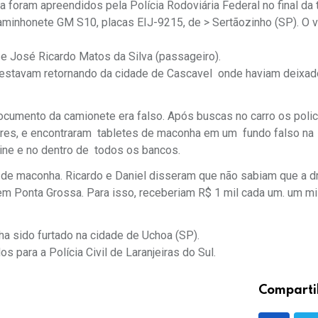
 foram apreendidos pela Polícia Rodoviária Federal no final da 
caminhonete GM S10, placas EIJ-9215, de > Sertãozinho (SP). O v
a e José Ricardo Matos da Silva (passageiro).
e estavam retornando da cidade de Cascavel onde haviam deixa
ocumento da camionete era falso. Após buscas no carro os polic
ores, e encontraram tabletes de maconha em um fundo falso na
bine e no dentro de todos os bancos.
s de maconha. Ricardo e Daniel disseram que não sabiam que a d
em Ponta Grossa. Para isso, receberiam R$ 1 mil cada um. um mi
nha sido furtado na cidade de Uchoa (SP).
 para a Polícia Civil de Laranjeiras do Sul.
Comparti