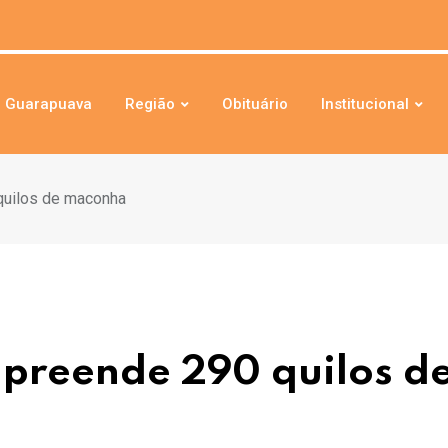
Guarapuava
Região
Obituário
Institucional
quilos de maconha
apreende 290 quilos d