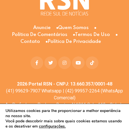
Anuncie
Quem Somos
Política De Comentários
Termos De Uso
Contato
Política De Privacidade
2026
Portal RSN - CNPJ: 13.660.357/0001-48
(41) 99629-7907 Whatsapp | (42) 99957-2264 (WhatsApp
Comercial)
Av. Profa. Laura Pacheco Bastos N:1011 Sala: 112 - Cidade
Utilizamos cookies para lhe proporcionar a melhor experiência
dos Lagos, Guarapuava - PR, 85053-525
no nosso site.
© Todos os direitos reservados
Você pode descobrir mais sobre quais cookies estamos usando
e os desativar em
configurações.