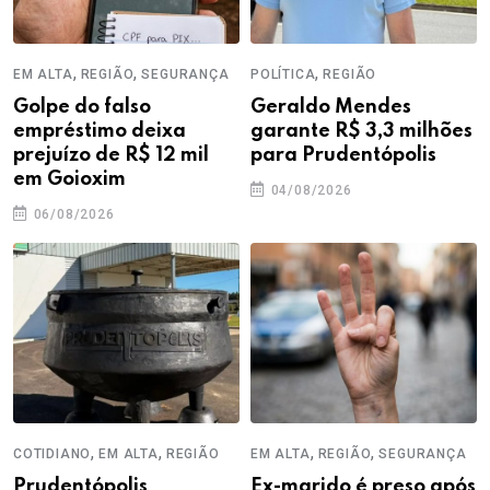
,
,
,
EM ALTA
REGIÃO
SEGURANÇA
POLÍTICA
REGIÃO
Golpe do falso
Geraldo Mendes
empréstimo deixa
garante R$ 3,3 milhões
prejuízo de R$ 12 mil
para Prudentópolis
em Goioxim
04/08/2026
06/08/2026
,
,
,
,
COTIDIANO
EM ALTA
REGIÃO
EM ALTA
REGIÃO
SEGURANÇA
Prudentópolis
Ex-marido é preso após