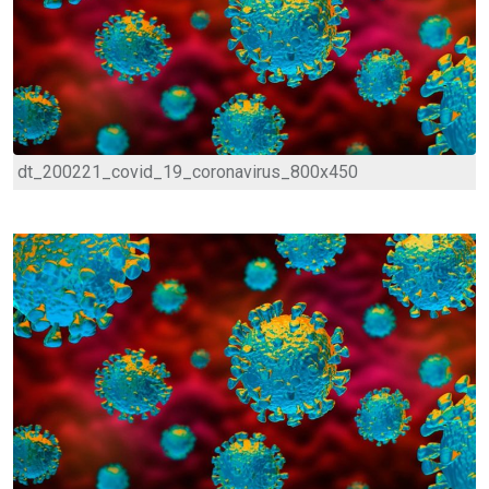
dt_200221_covid_19_coronavirus_800x450