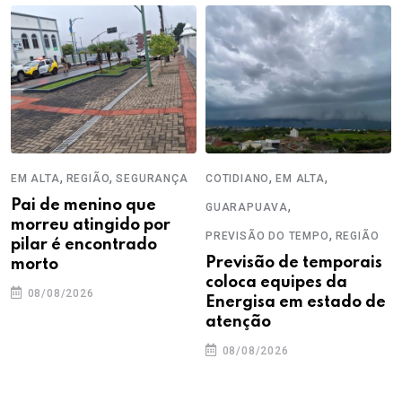
,
,
,
,
EM ALTA
REGIÃO
SEGURANÇA
COTIDIANO
EM ALTA
Pai de menino que
,
GUARAPUAVA
morreu atingido por
,
PREVISÃO DO TEMPO
REGIÃO
pilar é encontrado
Previsão de temporais
morto
coloca equipes da
08/08/2026
Energisa em estado de
atenção
08/08/2026