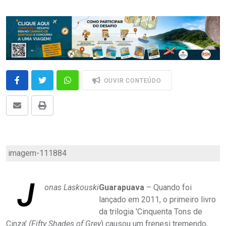
OUVIR CONTEÚDO
imagem-111884
J
onas Laskouski
Guarapuava
– Quando foi
lançado em 2011, o primeiro livro
da trilogia 'Cinquenta Tons de
Cinza'
(Fifty Shades of Grey
) causou um frenesi tremendo,