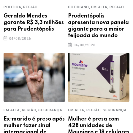
,
,
,
POLÍTICA
REGIÃO
COTIDIANO
EM ALTA
REGIÃO
Geraldo Mendes
Prudentópolis
garante R$ 3,3 milhões
apresenta nova panela
para Prudentópolis
gigante para a maior
feijoada do mundo
04/08/2026
04/08/2026
,
,
,
,
EM ALTA
REGIÃO
SEGURANÇA
EM ALTA
REGIÃO
SEGURANÇA
Ex-marido é preso após
Mulher é presa com
mulher fazer sinal
428 unidades de
internacional de
Mounjaro e 18 celulares