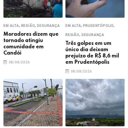
,
,
,
,
EM ALTA
REGIÃO
SEGURANÇA
EM ALTA
PRUDENTÓPOLIS
Moradores dizem que
,
REGIÃO
SEGURANÇA
tornado atingiu
Três golpes em um
comunidade em
único dia deixam
Candói
prejuízo de R$ 8,6 mil
em Prudentópolis
08/08/2026
08/08/2026