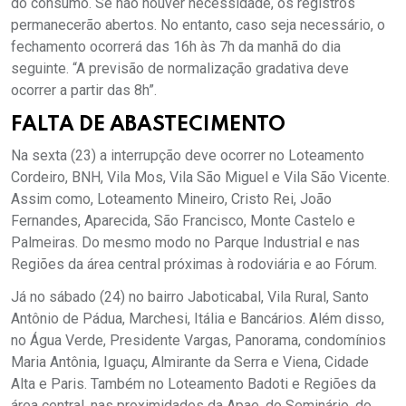
do consumo. Se não houver necessidade, os registros
permanecerão abertos. No entanto, caso seja necessário, o
fechamento ocorrerá das 16h às 7h da manhã do dia
seguinte. “A previsão de normalização gradativa deve
ocorrer a partir das 8h”.
FALTA DE ABASTECIMENTO
Na sexta (23) a interrupção deve ocorrer no Loteamento
Cordeiro, BNH, Vila Mos, Vila São Miguel e Vila São Vicente.
Assim como, Loteamento Mineiro, Cristo Rei, João
Fernandes, Aparecida, São Francisco, Monte Castelo e
Palmeiras. Do mesmo modo no Parque Industrial e nas
Regiões da área central próximas à rodoviária e ao Fórum.
Já no sábado (24) no bairro Jaboticabal, Vila Rural, Santo
Antônio de Pádua, Marchesi, Itália e Bancários. Além disso,
no Água Verde, Presidente Vargas, Panorama, condomínios
Maria Antônia, Iguaçu, Almirante da Serra e Viena, Cidade
Alta e Paris. Também no Loteamento Badoti e Regiões da
área central, nas proximidades da Apae, do Seminário, do