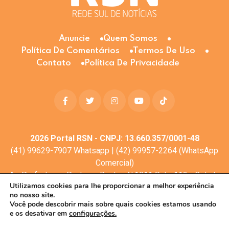
Anuncie
Quem Somos
Política De Comentários
Termos De Uso
Contato
Política De Privacidade
2026
Portal RSN - CNPJ: 13.660.357/0001-48
(41) 99629-7907 Whatsapp | (42) 99957-2264 (WhatsApp
Comercial)
Av. Profa. Laura Pacheco Bastos N:1011 Sala: 112 - Cidade
Utilizamos cookies para lhe proporcionar a melhor experiência
dos Lagos, Guarapuava - PR, 85053-525
no nosso site.
© Todos os direitos reservados
Você pode descobrir mais sobre quais cookies estamos usando
e os desativar em
configurações.
Desenvolvimento web:
Mova Digital