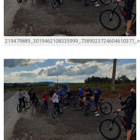
219479889_3019462108335999_7389023724604610371_n