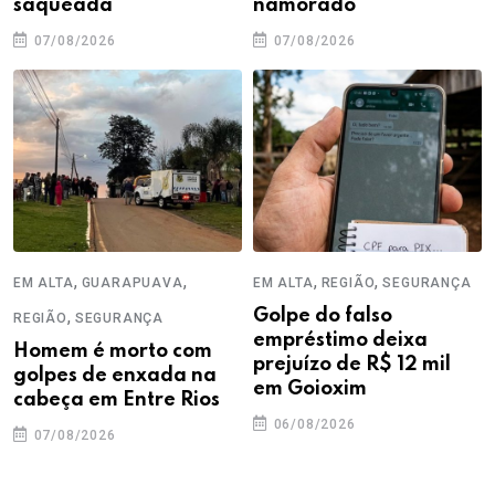
saqueada
namorado
07/08/2026
07/08/2026
,
,
,
,
EM ALTA
GUARAPUAVA
EM ALTA
REGIÃO
SEGURANÇA
,
Golpe do falso
REGIÃO
SEGURANÇA
empréstimo deixa
Homem é morto com
prejuízo de R$ 12 mil
golpes de enxada na
em Goioxim
cabeça em Entre Rios
06/08/2026
07/08/2026