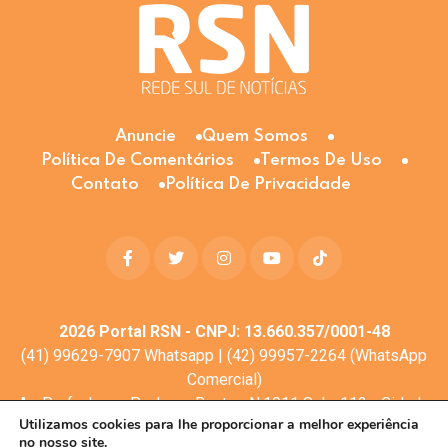
Anuncie
Quem Somos
Política De Comentários
Termos De Uso
Contato
Política De Privacidade
2026
Portal RSN - CNPJ: 13.660.357/0001-48
(41) 99629-7907 Whatsapp | (42) 99957-2264 (WhatsApp
Comercial)
Av. Profa. Laura Pacheco Bastos N:1011 Sala: 112 - Cidade
Utilizamos cookies para lhe proporcionar a melhor experiência
dos Lagos, Guarapuava - PR, 85053-525
no nosso site.