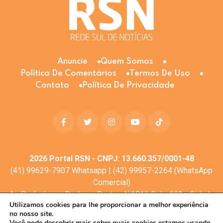
Anuncie
Quem Somos
Política De Comentários
Termos De Uso
Contato
Política De Privacidade
2026
Portal RSN - CNPJ: 13.660.357/0001-48
(41) 99629-7907 Whatsapp | (42) 99957-2264 (WhatsApp
Comercial)
Av. Profa. Laura Pacheco Bastos N:1011 Sala: 112 - Cidade
Utilizamos cookies para lhe proporcionar a melhor experiência
dos Lagos, Guarapuava - PR, 85053-525
no nosso site.
© Todos os direitos reservados
Você pode descobrir mais sobre quais cookies estamos usando